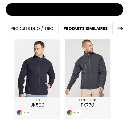
Stocks et prix
PRODUITS DUO / TRIO
PRODUITS SIMILAIRES
PROD
JHK
PEN DUICK
JK500
PK770
6
5