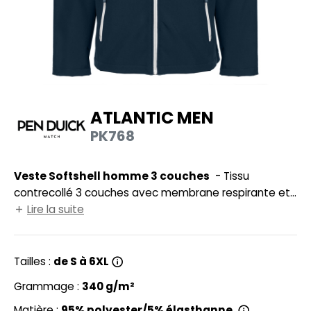
HEMISE
NFANT
PONGE
N DE SERIE
ATLANTIC MEN
ES MODULABLES
PK768
O LABEL / TEAR AWAY
Veste Softshell homme 3 couches
- Tissu
ANTALONS
contrecollé 3 couches avec membrane respirante et
OLAIRE
imperméable. Respirant, imperméable, coupe-vent.
Lire la suite
Rabat de protection intérieur sous fermeture Éclair®
OLO
et protège-menton. 2 poches latérales zippées.
Languette Pen Duick détachable sur fermeture Éclair®
Tailles :
de S à 6XL
ULL
principale. Poche zippée sur la manche. Respirabilité
Grammage :
340 g/m²
OFTSHELL
800mvp et impermabilité 3000-5000mm.
Matière :
95% polyester/5% élasthanne.