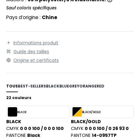
PORT
Sauf coloris spécifiques
WEAT-SHIRT
Pays d’origine :
Chine
BLIER
EE-SHIRT
Informations produit
Guide des tailles
ENUE PROFESSIONNELLE
Origine et certificats
ESTE - BLOUSON
ORKWEAR
TOUS
BEST-SELLERS
BLACK
BLUE
GREY
ORANGE
RED
22 couleurs
BLACK
BLACK/GOLD
BLACK
BLACK/GOLD
CMYK
0 0 0 100 / 0 0 0 100
CMYK
0 0 0 100 / 0 26 93 0
PANTONE
Black
PANTONE
14-0957TP