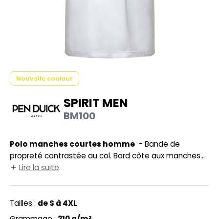
HEMISE
NFANT
PONGE
N DE SERIE
Nouvelle couleur
ES MODULABLES
SPIRIT MEN
O LABEL / TEAR AWAY
BM100
ANTALONS
Polo manches courtes homme
- Bande de
OLAIRE
propreté contrastée au col. Bord côte aux manches
OLO
et col. Plaquette 3 boutons de couleurs contrastées.
Lire la suite
Lavable à 60°.
ULL
Tailles :
de S à 4XL
OFTSHELL
Grammage :
210 g/m²