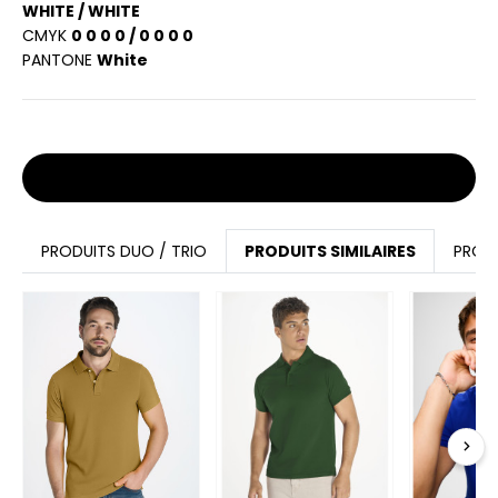
WHITE / WHITE
CMYK
0 0 0 0 / 0 0 0 0
PANTONE
White
Stocks et prix
PRODUITS DUO / TRIO
PRODUITS SIMILAIRES
PROD