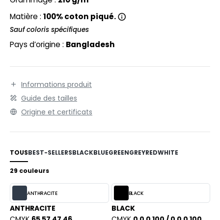
PORT
Matière :
100% coton piqué.
WEAT-SHIRT
Sauf coloris spécifiques
Pays d’origine :
Bangladesh
BLIER
EE-SHIRT
ENUE PROFESSIONNELLE
Informations produit
Guide des tailles
ESTE - BLOUSON
Origine et certificats
ORKWEAR
TOUS
BEST-SELLERS
BLACK
BLUE
GREEN
GREY
RED
WHITE
29 couleurs
ANTHRACITE
BLACK
ANTHRACITE
BLACK
CMYK
65 57 47 46
CMYK
0 0 0 100 / 0 0 0 100