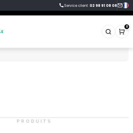
Service client :
02 98 91 08 08
0
LE
SWEAT-SHIRT
TABLIER
TEE-SHIRT
TENUE PROFESSIONNELLE
S
PRODUITS
VESTE - BLOUSON
WORKWEAR