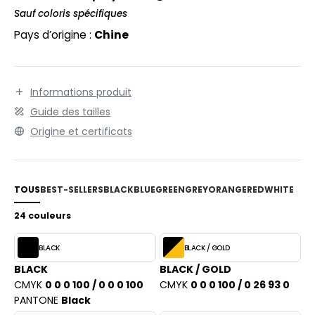
PORT
Sauf coloris spécifiques
Pays d’origine :
Chine
WEAT-SHIRT
BLIER
EE-SHIRT
Informations produit
Guide des tailles
ENUE PROFESSIONNELLE
Origine et certificats
ESTE - BLOUSON
ORKWEAR
TOUS
BEST-SELLERS
BLACK
BLUE
GREEN
GREY
ORANGE
RED
WHITE
24 couleurs
BLACK
BLACK / GOLD
BLACK
BLACK / GOLD
CMYK
0 0 0 100 / 0 0 0 100
CMYK
0 0 0 100 / 0 26 93 0
PANTONE
Black