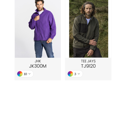
JHK
TEE JAYS
JK300M
TJ9120
10
3