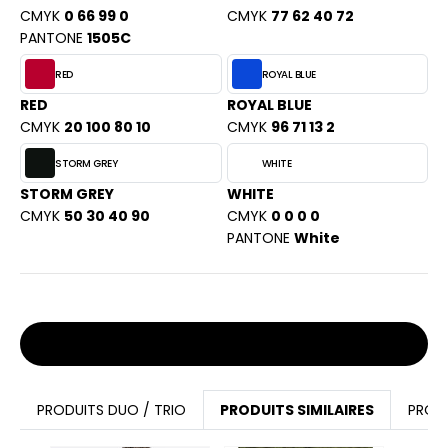
CMYK
0 66 99 0
CMYK
77 62 40 72
PANTONE
1505C
RED
ROYAL BLUE
RED
ROYAL BLUE
CMYK
20 100 80 10
CMYK
96 71 13 2
STORM GREY
WHITE
STORM GREY
WHITE
CMYK
50 30 40 90
CMYK
0 0 0 0
PANTONE
White
Stocks et prix
PRODUITS DUO / TRIO
PRODUITS SIMILAIRES
PROD