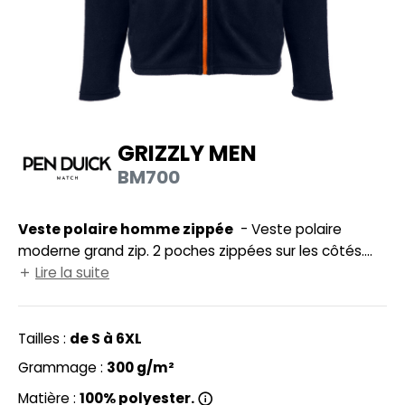
HEMISE
NFANT
PONGE
N DE SERIE
GRIZZLY MEN
ES MODULABLES
BM700
O LABEL / TEAR AWAY
Veste polaire homme zippée
- Veste polaire
ANTALONS
moderne grand zip. 2 poches zippées sur les côtés.
OLAIRE
Zip principal et zips poches contrastés.
Lire la suite
OLO
Tailles :
de S à 6XL
ULL
Grammage :
300 g/m²
OFTSHELL
Matière :
100% polyester.