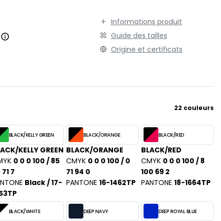
Informations produit
Guide des tailles
.
Origine et certificats
22 couleurs
BLACK/KELLY GREEN
BLACK/ORANGE
BLACK/RED
ACK/KELLY GREEN
BLACK/ORANGE
BLACK/RED
MYK
0 0 0 100 / 85
CMYK
0 0 0 100 / 0
CMYK
0 0 0 100 / 8
 71 7
71 94 0
100 69 2
ANTONE
Black / 17-
PANTONE
16-1462TP
PANTONE
18-1664TP
53TP
BLACK/WHITE
DEEP NAVY
DEEP ROYAL BLUE