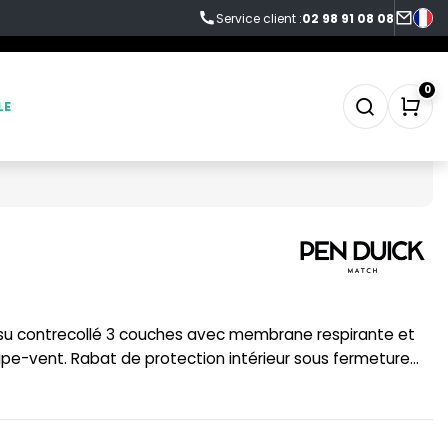
Service client :
02 98 91 08 08
0
LE
SWEAT-SHIRT
TABLIER
TEE-SHIRT
pe-vent. Rabat de protection intérieur sous fermeture
ales zippées. Languette Pen Duick détachable sur
TENUE PROFESSIONNELLE
sur la manche. Coupe cintrée. Respirabilité 800g et
VESTE - BLOUSON
WORKWEAR