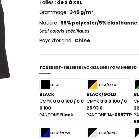
Tailles :
de S à XXL
ABLES
SPORT
Grammage :
340 g/m²
Matière :
95% polyester/5% élasthanne
Sauf coloris spécifiques
Pays d’origine :
Chine
TOUS
BEST-SELLERS
BLACK
BLUE
GREY
ORANGE
RED
BLACK
BLACK/GOLD
BLACK
BLACK/GOLD
BL
CMYK
0 0 0 100 / 0 0
CMYK
0 0 0 100 / 0
C
0 100
26 93 0
22
PANTONE
Black
PANTONE
14-0957TP
P
61
BLACK/ROYAL
BLACK/SILVER