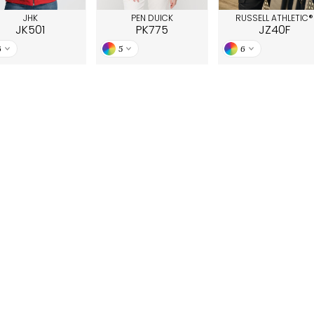
JHK
PEN DUICK
RUSSELL ATHLETIC®
JK501
PK775
JZ40F
6
5
6