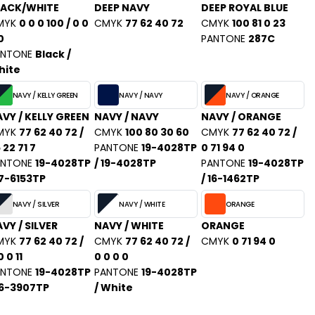
LACK/WHITE
DEEP NAVY
DEEP ROYAL BLUE
MYK
0 0 0 100 / 0 0
CMYK
77 62 40 72
CMYK
100 81 0 23
0
PANTONE
287C
ANTONE
Black /
hite
NAVY / KELLY GREEN
NAVY / NAVY
NAVY / ORANGE
VY / KELLY GREEN
NAVY / NAVY
NAVY / ORANGE
MYK
77 62 40 72 /
CMYK
100 80 30 60
CMYK
77 62 40 72 /
 22 71 7
PANTONE
19-4028TP
0 71 94 0
ANTONE
19-4028TP
/ 19-4028TP
PANTONE
19-4028TP
17-6153TP
/ 16-1462TP
NAVY / SILVER
NAVY / WHITE
ORANGE
VY / SILVER
NAVY / WHITE
ORANGE
MYK
77 62 40 72 /
CMYK
77 62 40 72 /
CMYK
0 71 94 0
0 0 11
0 0 0 0
ANTONE
19-4028TP
PANTONE
19-4028TP
16-3907TP
/ White