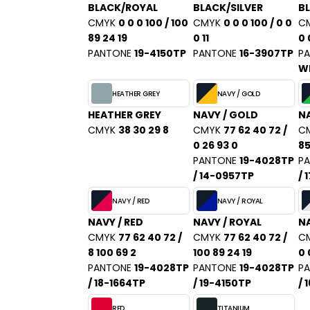
BLACK/ROYAL
BLACK/SILVER
B
CMYK
0 0 0 100 / 100
CMYK
0 0 0 100 / 0 0
C
89 24 19
0 11
0 
PANTONE
19-4150TP
PANTONE
16-3907TP
P
W
HEATHER GREY
NAVY / GOLD
HEATHER GREY
NAVY / GOLD
NA
CMYK
38 30 29 8
CMYK
77 62 40 72 /
C
0 26 93 0
85
PANTONE
19-4028TP
P
/ 14-0957TP
/ 
NAVY / RED
NAVY / ROYAL
NAVY / RED
NAVY / ROYAL
NA
CMYK
77 62 40 72 /
CMYK
77 62 40 72 /
C
8 100 69 2
100 89 24 19
0 
PANTONE
19-4028TP
PANTONE
19-4028TP
P
/ 18-1664TP
/ 19-4150TP
/ 
RED
TITANIUM