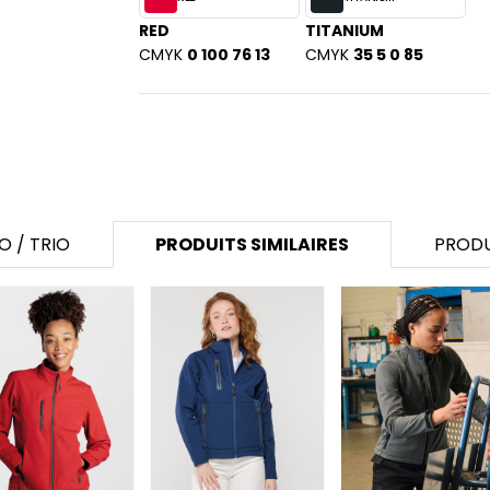
RED
TITANIUM
CMYK
0 100 76 13
CMYK
35 5 0 85
O / TRIO
PRODUITS SIMILAIRES
PRODU