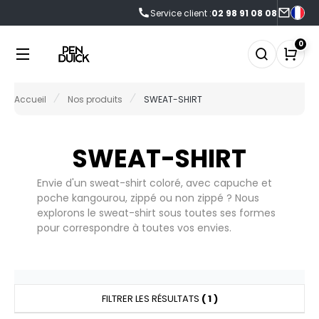
Service client :
02 98 91 08 08
NOS PRODUITS
LES MARQUES
LES OFFRES
0
0°C
FFRES DU MOMENT
NOS PRODUITS
Accueil
Nos produits
SWEAT-SHIRT
EN DUICK
CCESSOIRES
FRES FIN DE SÉRIE
LES MARQUES
CCESSOIRES HIVER
SWEAT-SHIRT
AGAGERIE
NOUVEAUTÉS
Envie d'un sweat-shirt coloré, avec capuche et
IO
poche kangourou, zippé ou non zippé ? Nous
LES OFFRES
explorons le sweat-shirt sous toutes ses formes
LACK&MATCH
pour correspondre à toutes vos envies.
ODYWARMER
ACTUALITÉS
ONNET
ECORESPONSABLE
FILTRER LES RÉSULTATS
( 1 )
ASQUETTE