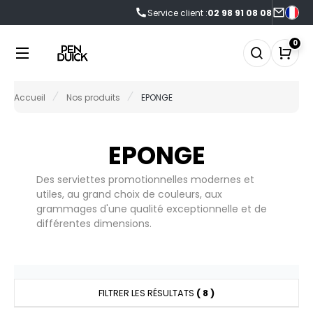
Service client :
02 98 91 08 08
NOS PRODUITS
LES MARQUES
LES OFFRES
0
0°C
FFRES DU MOMENT
NOS PRODUITS
Accueil
Nos produits
EPONGE
EN DUICK
CCESSOIRES
FRES FIN DE SÉRIE
LES MARQUES
CCESSOIRES HIVER
EPONGE
AGAGERIE
NOUVEAUTÉS
Des serviettes promotionnelles modernes et
IO
utiles, au grand choix de couleurs, aux
LES OFFRES
grammages d'une qualité exceptionnelle et de
LACK&MATCH
différentes dimensions.
ODYWARMER
ACTUALITÉS
ONNET
ECORESPONSABLE
FILTRER LES RÉSULTATS
( 8 )
ASQUETTE