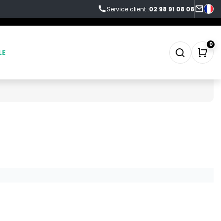
Service client :
02 98 91 08 08
0
LE
SWEAT-SHIRT
TABLIER
TEE-SHIRT
TENUE PROFESSIONNELLE
VESTE - BLOUSON
WORKWEAR