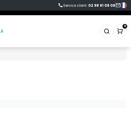
Service client :
02 98 91 08 08
0
LE
SWEAT-SHIRT
TABLIER
TEE-SHIRT
TENUE PROFESSIONNELLE
VESTE - BLOUSON
WORKWEAR