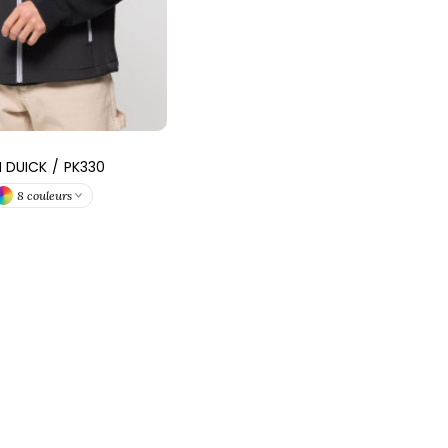
N DUICK
/
PK330
8 couleurs