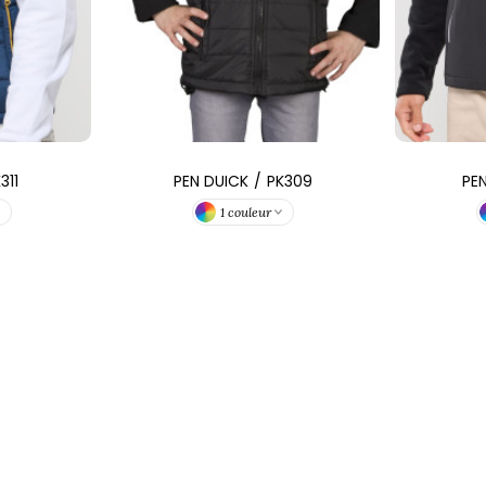
311
PEN DUICK
/
PK309
PE
1 couleur