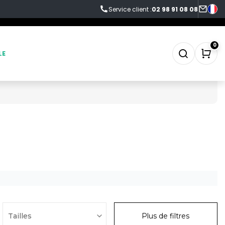
Service client :
02 98 91 08 08
0
LE
SWEAT-SHIRT
TABLIER
TEE-SHIRT
TENUE PROFESSIONNELLE
VESTE - BLOUSON
Tailles
Plus de filtres
WORKWEAR