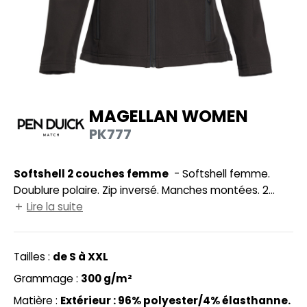
HEMISE
NFANT
PONGE
N DE SERIE
MAGELLAN WOMEN
ES MODULABLES
PK777
O LABEL / TEAR AWAY
Softshell 2 couches femme
- Softshell femme.
ANTALONS
Doublure polaire. Zip inversé. Manches montées. 2
OLAIRE
poches intérieures en filet. 2 poches zippées sur les
Lire la suite
côtés. Protection menton. Bodywarmer réf. PK330
OLO
page 185.
Tailles :
de S à XXL
ULL
Grammage :
300 g/m²
OFTSHELL
Matière :
Extérieur : 96% polyester/4% élasthanne.