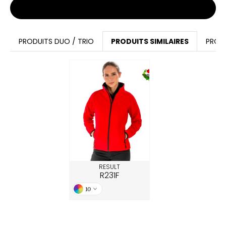
Stocks et prix
PRODUITS DUO / TRIO
PRODUITS SIMILAIRES
PROD
RESULT
R231F
10