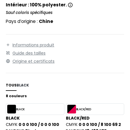
PORT
Intérieur : 100% polyester.
Sauf coloris spécifiques
WEAT-SHIRT
Pays d’origine :
Chine
BLIER
EE-SHIRT
Informations produit
ENUE PROFESSIONNELLE
Guide des tailles
ESTE - BLOUSON
Origine et certificats
ORKWEAR
TOUS
BLACK
8 couleurs
BLACK
BLACK/RED
BLACK
BLACK/RED
CMYK
0 0 0 100 / 0 0 0 100
CMYK
0 0 0 100 / 8 100 69 2