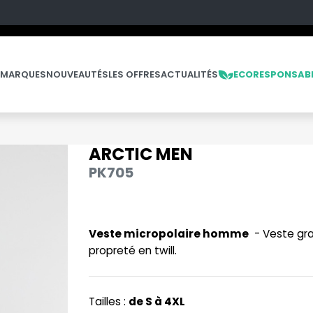
 MARQUES
NOUVEAUTÉS
LES OFFRES
ACTUALITÉS
ECORESPONSAB
ARCTIC MEN
NOS PRODUITS
LES MARQUES
LES OFFRES
PK705
OFFRES FIN DE SÉRIE
NO LABEL / TEAR AWAY
E
PANTALONS
Veste micropolaire homme
- Veste gran
POLAIRE
propreté en twill.
POLO
PULL
Tailles :
de S à 4XL
E
SOFTSHELL