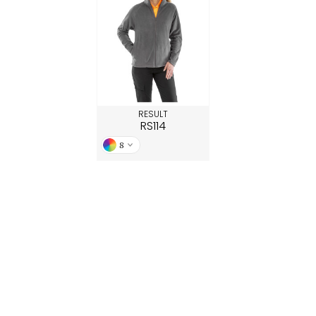
RESULT
RS114
8