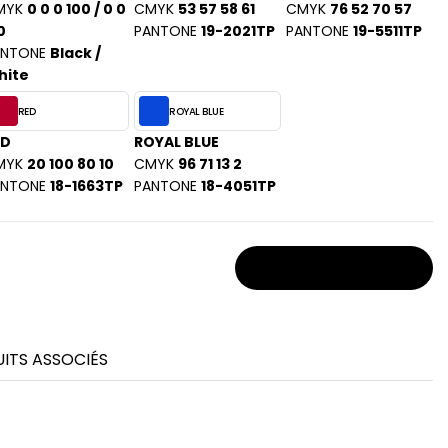
MYK
0 0 0 100 / 0 0
CMYK
53 57 58 61
CMYK
76 52 70 57
0
PANTONE
19-2021TP
PANTONE
19-5511TP
ANTONE
Black /
hite
RED
ROYAL BLUE
ED
ROYAL BLUE
MYK
20 100 80 10
CMYK
96 71 13 2
ANTONE
18-1663TP
PANTONE
18-4051TP
Stocks et prix
ITS ASSOCIÉS