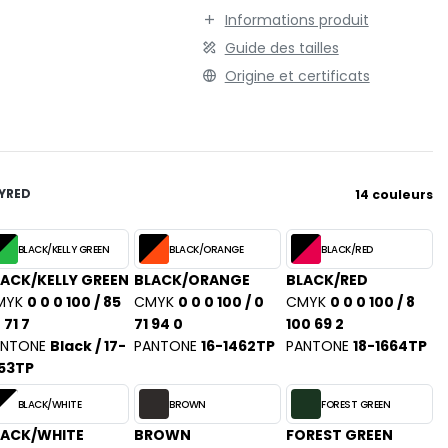
Informations produit
Guide des tailles
Origine et certificats
Y
RED
14 couleurs
BLACK/KELLY GREEN
BLACK/ORANGE
BLACK/RED
ACK/KELLY GREEN
BLACK/ORANGE
BLACK/RED
MYK
0 0 0 100 / 85
CMYK
0 0 0 100 / 0
CMYK
0 0 0 100 / 8
 71 7
71 94 0
100 69 2
ANTONE
Black / 17-
PANTONE
16-1462TP
PANTONE
18-1664TP
53TP
BLACK/WHITE
BROWN
FOREST GREEN
LACK/WHITE
BROWN
FOREST GREEN