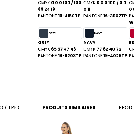
CMYK
0 0 0 100 / 100
CMYK
0 0 0 100 / 0 0
C
89 24 19
0 11
0 
PANTONE
19-4150TP
PANTONE
16-3907TP
P
W
GREY
NAVY
GREY
NAVY
R
CMYK
65 57 47 46
CMYK
77 62 40 72
C
PANTONE
18-5203TP
PANTONE
19-4028TP
P
O / TRIO
PRODUITS SIMILAIRES
PRODU