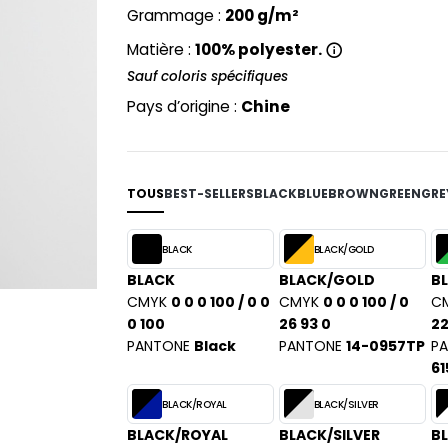
ABLES
Grammage :
200 g/m²
SPORT
Matière :
100% polyester.
Sauf coloris spécifiques
Pays d’origine :
Chine
TOUS
BEST-SELLERS
BLACK
BLUE
BROWN
GREEN
GRE
BLACK
BLACK/GOLD
BLACK
BLACK/GOLD
BL
CMYK
0 0 0 100 / 0 0
CMYK
0 0 0 100 / 0
C
0 100
26 93 0
22
PANTONE
Black
PANTONE
14-0957TP
P
61
BLACK/ROYAL
BLACK/SILVER
BLACK/ROYAL
BLACK/SILVER
B