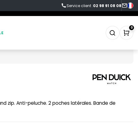
Service client :
02 98 91 08 08
0
LE
SWEAT-SHIRT
TABLIER
d zip. Anti-peluche. 2 poches latérales. Bande de
TEE-SHIRT
TENUE PROFESSIONNELLE
VESTE - BLOUSON
WORKWEAR