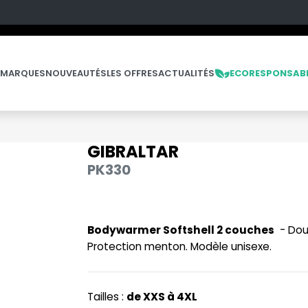
 MARQUES
NOUVEAUTÉS
LES OFFRES
ACTUALITÉS
ECORESPONSAB
GIBRALTAR
NOS PRODUITS
LES MARQUES
LES OFFRES
PK330
OFFRES FIN DE SÉRIE
NO LABEL / TEAR AWAY
E
PANTALONS
Bodywarmer Softshell 2 couches
- Doub
POLAIRE
Protection menton. Modèle unisexe.
POLO
PULL
Tailles :
de XXS à 4XL
E
SOFTSHELL