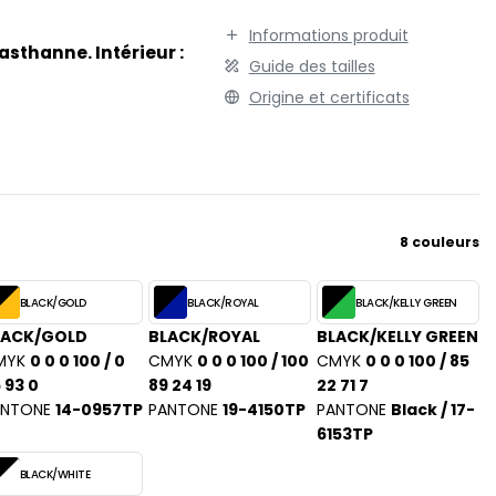
Informations produit
asthanne. Intérieur :
Guide des tailles
Origine et certificats
8 couleurs
BLACK/GOLD
BLACK/ROYAL
BLACK/KELLY GREEN
LACK/GOLD
BLACK/ROYAL
BLACK/KELLY GREEN
MYK
0 0 0 100 / 0
CMYK
0 0 0 100 / 100
CMYK
0 0 0 100 / 85
 93 0
89 24 19
22 71 7
ANTONE
14-0957TP
PANTONE
19-4150TP
PANTONE
Black / 17-
6153TP
BLACK/WHITE