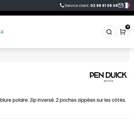
Service client :
02 98 91 08 08
0
LE
SWEAT-SHIRT
TABLIER
lure polaire. Zip inversé. 2 poches zippées sur les côtés.
TEE-SHIRT
TENUE PROFESSIONNELLE
VESTE - BLOUSON
WORKWEAR