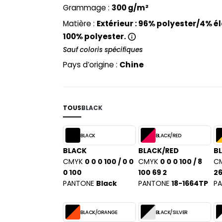
ABLES
Grammage :
300 g/m²
SPORT
Matière :
Extérieur : 96% polyester/4% él
100% polyester.
Sauf coloris spécifiques
Pays d’origine :
Chine
TOUS
BLACK
BLACK
BLACK/RED
BLACK
BLACK/RED
B
CMYK
0 0 0 100 / 0 0
CMYK
0 0 0 100 / 8
C
0 100
100 69 2
26
PANTONE
Black
PANTONE
18-1664TP
P
BLACK/ORANGE
BLACK/SILVER