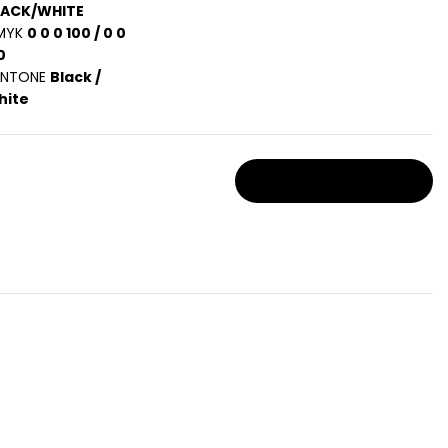
LACK/WHITE
MYK
0 0 0 100 / 0 0
0
ANTONE
Black /
hite
Stocks et prix