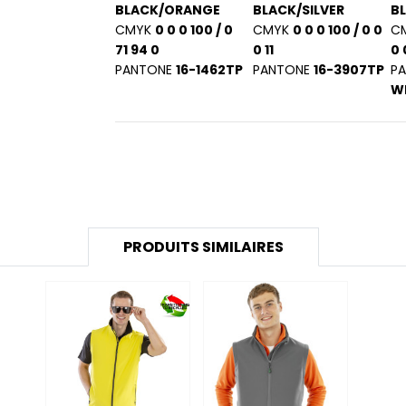
BLACK/ORANGE
BLACK/SILVER
B
CMYK
0 0 0 100 / 0
CMYK
0 0 0 100 / 0 0
C
71 94 0
0 11
0 
PANTONE
16-1462TP
PANTONE
16-3907TP
P
W
PRODUITS SIMILAIRES