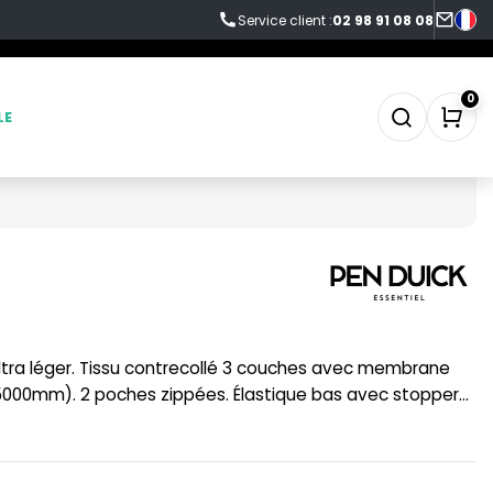
Service client :
02 98 91 08 08
0
LE
SWEAT-SHIRT
TABLIER
TEE-SHIRT
000mm). 2 poches zippées. Élastique bas avec stoppers.
TENUE PROFESSIONNELLE
VESTE - BLOUSON
WORKWEAR