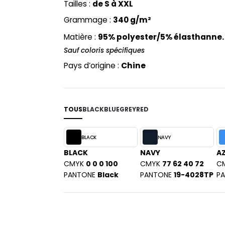
Tailles :
de S à XXL
ABLES
SPORT
Grammage :
340 g/m²
Matière :
95% polyester/5% élasthanne
Sauf coloris spécifiques
Pays d’origine :
Chine
TOUS
BLACK
BLUE
GREY
RED
BLACK
NAVY
BLACK
NAVY
A
CMYK
0 0 0 100
CMYK
77 62 40 72
C
PANTONE
Black
PANTONE
19-4028TP
P