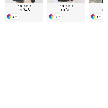
PEN DUICK
PEN DUICK
TEE 
PK346
PK317
TJ9
2
19
4