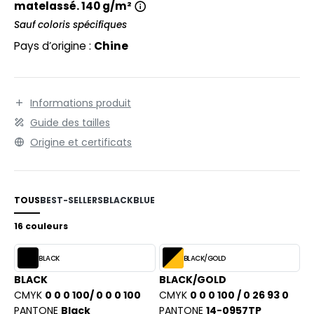
matelassé. 140 g/m²
PORT
Sauf coloris spécifiques
WEAT-SHIRT
Pays d’origine :
Chine
BLIER
EE-SHIRT
Informations produit
ENUE PROFESSIONNELLE
Guide des tailles
Origine et certificats
ESTE - BLOUSON
ORKWEAR
TOUS
BEST-SELLERS
BLACK
BLUE
16 couleurs
BLACK
BLACK/GOLD
BLACK
BLACK/GOLD
CMYK
0 0 0 100/ 0 0 0 100
CMYK
0 0 0 100 / 0 26 93 0
PANTONE
Black
PANTONE
14-0957TP