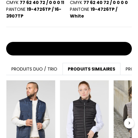
CMYK
77 62 40 72 / 0 0 0 11
CMYK
77 62 40 72 / 0 0 0 0
PANTONE
19-4726TP / 16-
PANTONE
19-4726TP /
3907TP
White
Stocks et prix
PRODUITS DUO / TRIO
PRODUITS SIMILAIRES
PROD