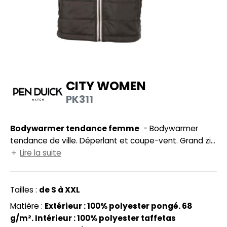
HEMISE
NFANT
PONGE
N DE SERIE
CITY WOMEN
ES MODULABLES
PK311
O LABEL / TEAR AWAY
Bodywarmer tendance femme
- Bodywarmer
ANTALONS
tendance de ville. Déperlant et coupe-vent. Grand zip
OLAIRE
avec une poche intérieure gauche Velcro® pour
Lire la suite
marquage. Possibilité de ranger totalement le
OLO
bodywarmer dans la poche intérieure droite. Cordon
de serrage à la taille. Ourlets aux emmanchures.
Tailles :
de S à XXL
ULL
Coupe cintrée. 2 poches latérales zippées avec rabat.
Matière :
Extérieur : 100% polyester pongé. 68
OFTSHELL
Hauteur entre les coutures 6,5 cm.
g/m². Intérieur : 100% polyester taffetas