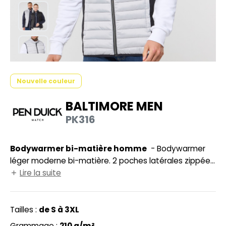
HEMISE
NFANT
PONGE
N DE SERIE
Nouvelle couleur
ES MODULABLES
BALTIMORE MEN
O LABEL / TEAR AWAY
PK316
ANTALONS
Bodywarmer bi-matière homme
- Bodywarmer
OLAIRE
léger moderne bi-matière. 2 poches latérales zippées.
OLO
Protège-menton. Zips contrastés. Dimension zone de
Lire la suite
marquage avant 9cm et 12cm à l’arrière.
ULL
Tailles :
de S à 3XL
OFTSHELL
Grammage :
210 g/m²