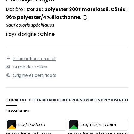
PORT
Matière :
Corps : polyester 300T matelassé. Côtés :
WEAT-SHIRT
96% polyester/4% élasthanne.
Sauf coloris spécifiques
BLIER
Pays d’origine :
Chine
EE-SHIRT
ENUE PROFESSIONNELLE
Informations produit
ESTE - BLOUSON
Guide des tailles
ORKWEAR
Origine et certificats
TOUS
BEST-SELLERS
BLACK
BLUE
BURGUNDY
GREEN
GREY
ORANGE
RE
18 couleurs
BLACK/BLACK/GOLD
BLACK/BLACK/KELLY GREEN