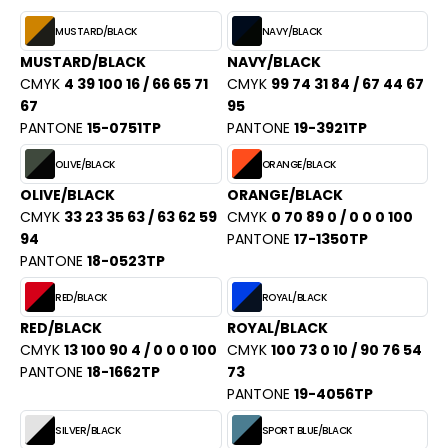
MUSTARD/BLACK
NAVY/BLACK
MUSTARD/BLACK
NAVY/BLACK
CMYK
4 39 100 16 / 66 65 71
CMYK
99 74 31 84 / 67 44 67
67
95
PANTONE
15-0751TP
PANTONE
19-3921TP
OLIVE/BLACK
ORANGE/BLACK
OLIVE/BLACK
ORANGE/BLACK
CMYK
33 23 35 63 / 63 62 59
CMYK
0 70 89 0 / 0 0 0 100
94
PANTONE
17-1350TP
PANTONE
18-0523TP
RED/BLACK
ROYAL/BLACK
RED/BLACK
ROYAL/BLACK
CMYK
13 100 90 4 / 0 0 0 100
CMYK
100 73 0 10 / 90 76 54
PANTONE
18-1662TP
73
PANTONE
19-4056TP
SILVER/BLACK
SPORT BLUE/BLACK