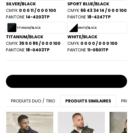
SILVER/BLACK
SPORT BLUE/BLACK
CMYK
0 0 0 11 / 0 0 0 100
CMYK
66 43 34 14 / 0 0 0 100
PANTONE
14-4203TP
PANTONE
18-4247TP
TITANIUM/BLACK
WHITE/BLACK
TITANIUM/BLACK
WHITE/BLACK
CMYK
35 5 0 85 / 0 0 0 100
CMYK
0 0 0 0 / 0 0 0 100
PANTONE
18-0403TP
PANTONE
11-0601TP
Stocks et prix
PRODUITS DUO / TRIO
PRODUITS SIMILAIRES
PROD