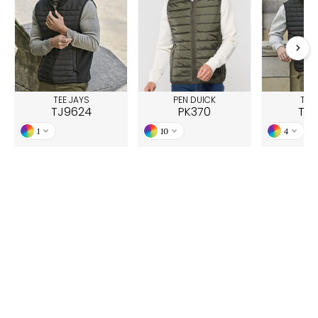
TEE JAYS
PEN DUICK
TEE 
TJ9624
PK370
TJ9
1
10
4