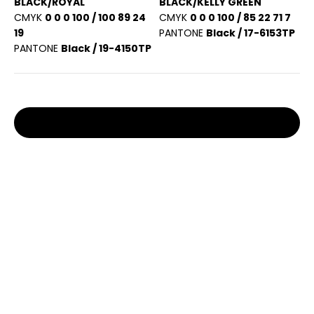
BLACK/ROYAL
BLACK/KELLY GREEN
CMYK
0 0 0 100 / 100 89 24
CMYK
0 0 0 100 / 85 22 71 7
19
PANTONE
Black / 17-6153TP
PANTONE
Black / 19-4150TP
Stocks et prix