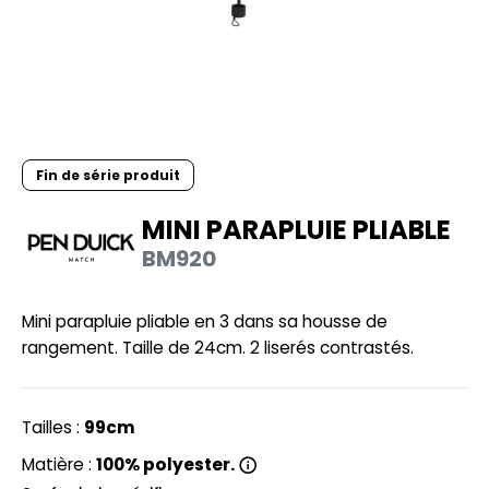
HEMISE
NFANT
PONGE
N DE SERIE
Fin de série produit
ES MODULABLES
MINI PARAPLUIE PLIABLE
O LABEL / TEAR AWAY
BM920
ANTALONS
Mini parapluie pliable en 3 dans sa housse de
OLAIRE
rangement. Taille de 24cm. 2 liserés contrastés.
OLO
ULL
Tailles :
99cm
OFTSHELL
Matière :
100% polyester.