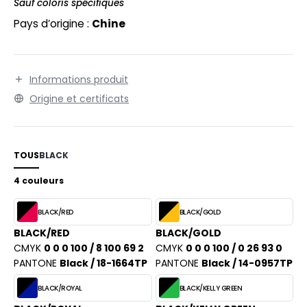
Sauf coloris spécifiques
PORT
Pays d’origine :
Chine
WEAT-SHIRT
BLIER
Informations produit
EE-SHIRT
Origine et certificats
ENUE PROFESSIONNELLE
ESTE - BLOUSON
TOUS
BLACK
ORKWEAR
4 couleurs
BLACK/RED
BLACK/GOLD
BLACK/RED
BLACK/GOLD
CMYK
0 0 0 100 / 8 100 69 2
CMYK
0 0 0 100 / 0 26 93 0
PANTONE
Black / 18-1664TP
PANTONE
Black / 14-0957TP
BLACK/ROYAL
BLACK/KELLY GREEN