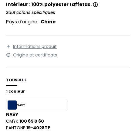
PORT
Intérieur : 100% polyester taffetas.
Sauf coloris spécifiques
WEAT-SHIRT
Pays d’origine :
Chine
BLIER
EE-SHIRT
Informations produit
ENUE PROFESSIONNELLE
Origine et certificats
ESTE - BLOUSON
ORKWEAR
TOUS
BLUE
1 couleur
NAVY
NAVY
CMYK
100 65 0 60
PANTONE
19-4028TP