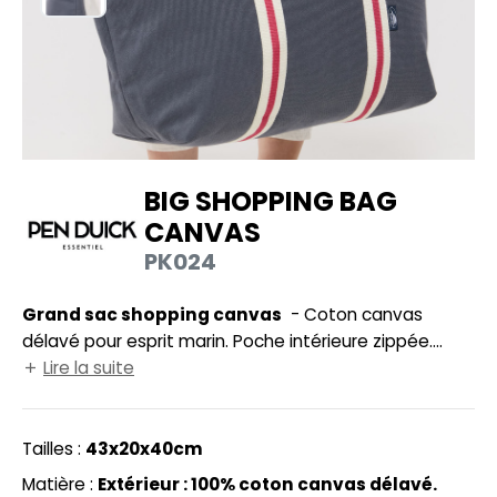
HEMISE
NFANT
PONGE
N DE SERIE
BIG SHOPPING BAG
ES MODULABLES
CANVAS
O LABEL / TEAR AWAY
PK024
ANTALONS
Grand sac shopping canvas
- Coton canvas
OLAIRE
délavé pour esprit marin. Poche intérieure zippée.
Existe avec écussons Pen Duick réf PK034 page 408.
Lire la suite
OLO
ULL
Tailles :
43x20x40cm
OFTSHELL
Matière :
Extérieur : 100% coton canvas délavé.