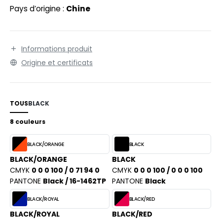
PORT
Pays d’origine :
Chine
WEAT-SHIRT
BLIER
Informations produit
Origine et certificats
EE-SHIRT
ENUE PROFESSIONNELLE
ESTE - BLOUSON
TOUS
BLACK
8 couleurs
ORKWEAR
BLACK/ORANGE
BLACK
BLACK/ORANGE
BLACK
CMYK
0 0 0 100 / 0 71 94 0
CMYK
0 0 0 100 / 0 0 0 100
PANTONE
Black / 16-1462TP
PANTONE
Black
BLACK/ROYAL
BLACK/RED
BLACK/ROYAL
BLACK/RED