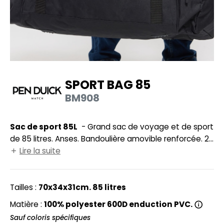
HEMISE
NFANT
PONGE
N DE SERIE
SPORT BAG 85
ES MODULABLES
BM908
O LABEL / TEAR AWAY
Sac de sport 85L
- Grand sac de voyage et de sport
ANTALONS
de 85 litres. Anses. Bandoulière amovible renforcée. 2
OLAIRE
poches latérales zippées. Poche centrale avec zip
Lire la suite
contrasté. Surface d'impression avant : 20x24cm.
OLO
Surface d'impression côtés : 28x24cm.
Tailles :
70x34x31cm. 85 litres
ULL
Matière :
100% polyester 600D enduction PVC.
OFTSHELL
Sauf coloris spécifiques