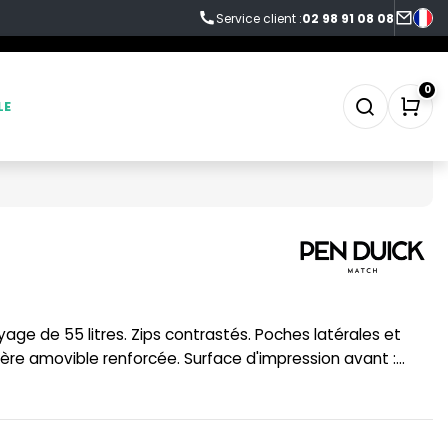
Service client :
02 98 91 08 08
0
LE
SWEAT-SHIRT
TABLIER
TEE-SHIRT
ère amovible renforcée. Surface d'impression avant :
20 cm.
TENUE PROFESSIONNELLE
VESTE - BLOUSON
WORKWEAR